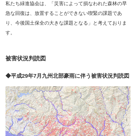
私たち緑進協会は、「災害によって損なわれた森林の早
急な回復は、放置することができない喫緊の課題であ
り、今後国土保全の大きな課題となる」と考えておりま
す。
被害状況判読図
◆平成
29
年
7
月
九州北部豪雨に伴う被害状況判読図