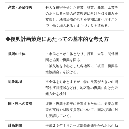
産業・経済復興
甚大な被害を受けた農業、林業、商業、工業等
のあらゆる分野の産業復興に向けた取り組みを
支援し、地域経済の活力を早期に取り戻すこと
で「働く場のある」まちづくりを進める。
◆復興計画策定にあたっての基本的な考え方
復興の主体
・市民と市が主体となり、行政、大学、関係機
関と協働で復興を図る。
・被災地を中心とした各地区に「復旧・復興推
進協議会」を設ける。
対象地域
市全体を対象とするが、特に被害が大きい山間
部や河川流域などは、地区別の復興に向けた取
組方針を検討。
国・県への要請
復旧・復興を着実に推進するために、必要な事
業の実施や財政支援等について、国及び県に対
し要請していく。
計画期間
平成２９年７月九州北部豪雨発生からおおむね