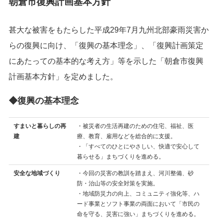
朝倉市復興計画基本方針
甚大な被害をもたらした平成29年7月九州北部豪雨災害か
らの復興に向け、「復興の基本理念」、「復興計画策定
にあたっての基本的な考え方」等を示した「朝倉市復興
計画基本方針」を定めました。
◆復興の基本理念
すまいと暮らしの再
・被災者の生活再建のための住宅、福祉、医
建
療、教育、雇用などを総合的に支援。
・「すべてのひとにやさしい、快適で安心して
暮らせる」まちづくりを進める。
安全な地域づくり
・今回の災害の教訓を踏まえ、河川整備、砂
防・治山等の安全対策を実施。
・地域防災力の向上、コミュニティ強化等、ハ
ード事業とソフト事業の両面において「市民の
命を守る、災害に強い」まちづくりを進める。