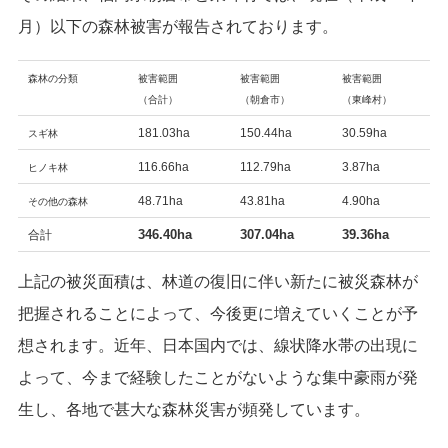
月）以下の森林被害が報告されております。
森林の分類
被害範囲
被害範囲
被害範囲
（合計）
（朝倉市）
（東峰村）
181.03ha
150.44ha
30.59ha
スギ林
116.66ha
112.79ha
3.87ha
ヒノキ林
48.71ha
43.81ha
4.90ha
その他の森林
346.40ha
307.04ha
39.36ha
合計
上記の被災面積は、林道の復旧に伴い新たに被災森林が
把握されることによって、今後更に増えていくことが予
想されます。近年、日本国内では、線状降水帯の出現に
よって、今まで経験したことがないような集中豪雨が発
生し、各地で甚大な森林災害が頻発しています。