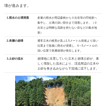
壊が進みます。
1.雨水の土壌浸透
多量の雨水が周辺森林から０次谷等の凹地形へ
集中し、土壌の深い部分まで浸透します。（０
次谷とは明瞭な流路を持たない谷などの集水地
形）
2.表層の崩壊
通常立木の根系が及ぶ1.5メートル前後より深い
位置まで急激に雨水が浸透し、4～5メートルの
深い位置で表層崩壊が発生します。
崩壊地に生育していた立木と崩壊土砂が、著
3.土砂の流水
しく増加した流水により、渓流周辺の立木や
土砂を巻き込みながら下流域に流下します。