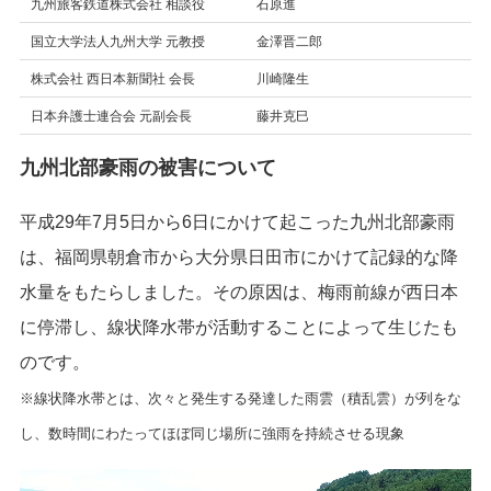
九州旅客鉄道株式会社 相談役
石原進
国立大学法人九州大学 元教授
金澤晋二郎
株式会社 西日本新聞社 会長
川崎隆生
日本弁護士連合会 元副会長
藤井克巳
九州北部豪雨の被害について
平成29年7月5日から6日にかけて起こった九州北部豪雨
は、福岡県朝倉市から大分県日田市にかけて記録的な降
水量をもたらしました。その原因は、梅雨前線が西日本
に停滞し、線状降水帯が活動することによって生じたも
のです。
※線状降水帯とは、次々と発生する発達した雨雲（積乱雲）が列をな
し、数時間にわたってほぼ同じ場所に強雨を持続させる現象